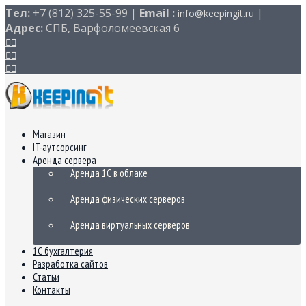
Тел:
+7 (812) 325-55-99 |
Email :
|
info@keepingit.ru
Адрес:
СПБ, Варфоломеевская 6
Магазин
IT-аутсорсинг
Аренда сервера
Аренда 1С в облаке
Аренда физических серверов
Аренда виртуальных серверов
1С бухгалтерия
Разработка сайтов
Статьи
Контакты