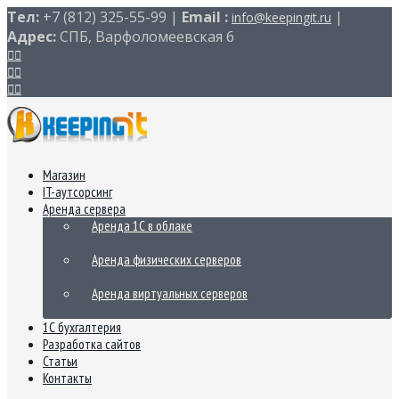
Тел:
+7 (812) 325-55-99 |
Email :
|
info@keepingit.ru
Адрес:
СПБ, Варфоломеевская 6
Магазин
IT-аутсорсинг
Аренда сервера
Аренда 1С в облаке
Аренда физических серверов
Аренда виртуальных серверов
1С бухгалтерия
Разработка сайтов
Статьи
Контакты